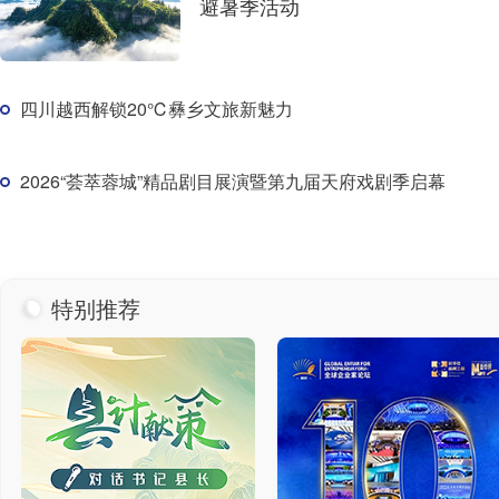
避暑季活动
四川越西解锁20℃彝乡文旅新魅力
2026“荟萃蓉城”精品剧目展演暨第九届天府戏剧季启幕
特别推荐