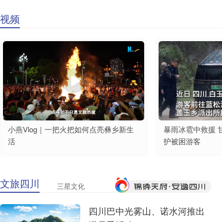
视频
小燕Vlog｜一把火把如何点亮彝乡新生
暴雨冰雹中救援 
活
护被困游客
文旅四川
三星文化
四川巴中光雾山、诺水河推出